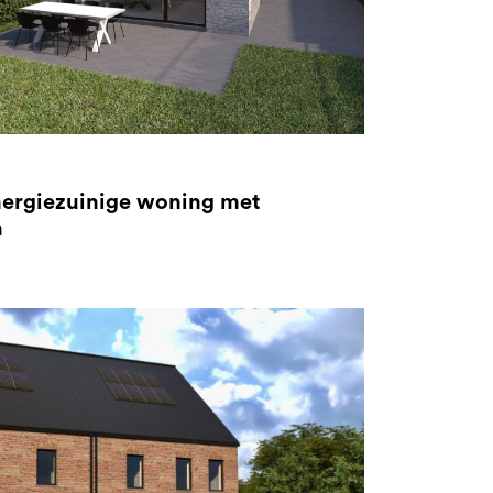
nergiezuinige woning met
n