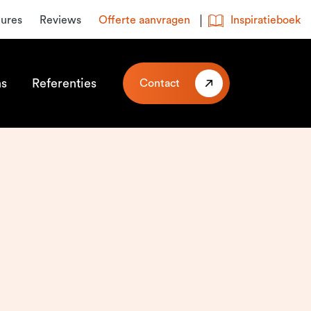
tures
Reviews
Offerte aanvragen
Inspiratieboek
ns
Referenties
Contact