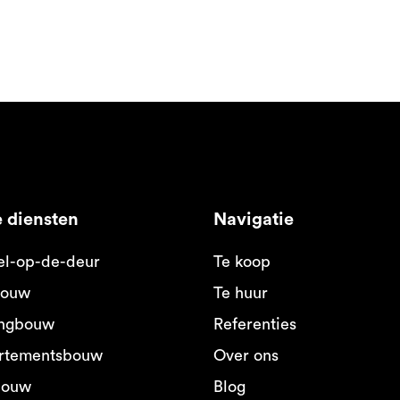
 diensten
Navigatie
el-op-de-deur
Te koop
ouw
Te huur
ngbouw
Referenties
rtementsbouw
Over ons
bouw
Blog