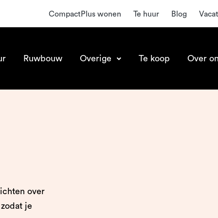
CompactPlus wonen
Te huur
Blog
Vaca
ur
Ruwbouw
Overige
Te koop
Over o
zichten over
zodat je