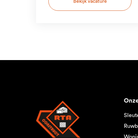
Bekijk vacature
Onze
Sleut
Ruwb
Woni