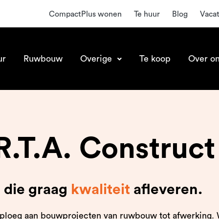
CompactPlus wonen
Te huur
Blog
Vaca
ur
Ruwbouw
Overige
Te koop
Over o
R.T.A. Construct
 die graag
kwaliteit
afleveren.
ste ploeg aan bouwprojecten van ruwbouw tot afwerking