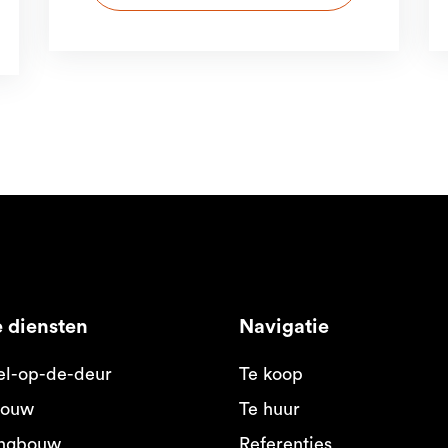
 diensten
Navigatie
el-op-de-deur
Te koop
ouw
Te huur
ngbouw
Referenties