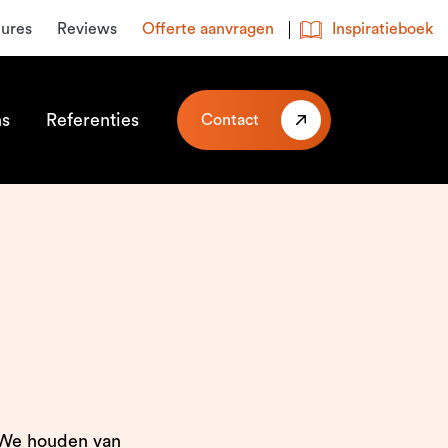
tures
Reviews
Offerte aanvragen
Inspiratieboek
ns
Referenties
Contact
. We houden van