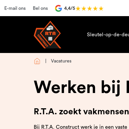
E-mail ons
Bel ons
4,4/5
Sleutel-op-de-de
Vacatures
Werken bij 
R.T.A. zoekt vakmensen
Bij R.T.A. Construct werk je in een va