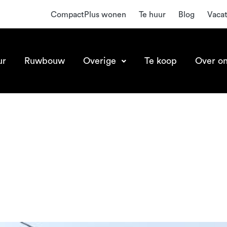
CompactPlus wonen
Te huur
Blog
Vaca
ur
Ruwbouw
Overige
Te koop
Over o