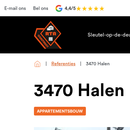
E-mail ons
Bel ons
4,4/5
Sleutel-op-de-de
Referenties
3470 Halen
3470 Halen
APPARTEMENTSBOUW