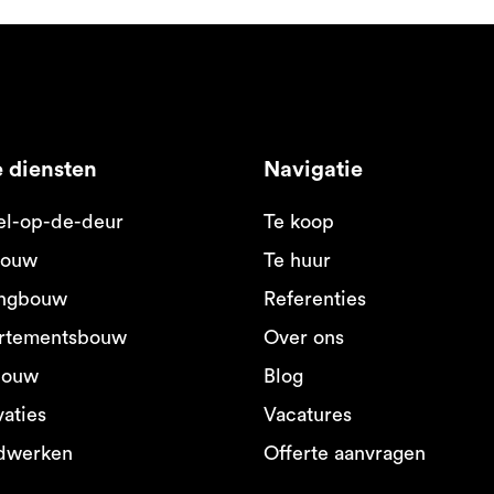
 diensten
Navigatie
el-op-de-deur
Te koop
ouw
Te huur
ngbouw
Referenties
rtementsbouw
Over ons
bouw
Blog
aties
Vacatures
dwerken
Offerte aanvragen