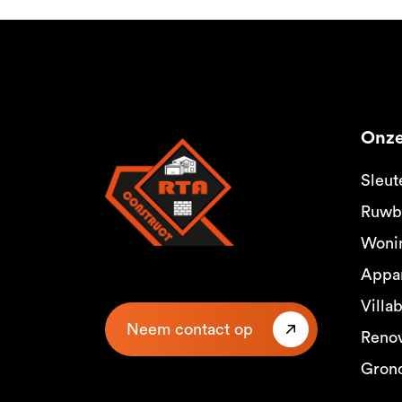
Onze
Sleut
Ruwb
Woni
Appa
Villa
Neem contact op
Renov
Gron